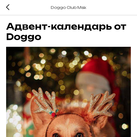
Doggo Club Msk
Адвент-календарь от
Doggo